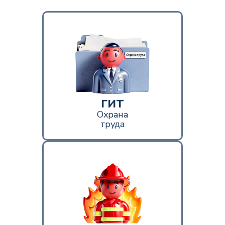
ГИТ
Охрана
труда